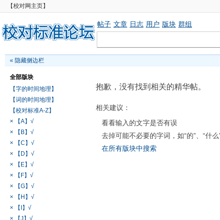
【校对网主页】
帖子
文章
日志
用户
版块
群组
«
隐藏侧边栏
全部版块
抱歉，没有找到相关的精华帖。
【字的时间地理】
【词的时间地理】
相关建议：
【校对标准A-Z】
× 【A】√
看看输入的文字是否有误
× 【B】√
去掉可能不必要的字词，如“的”、“什么
× 【C】√
在所有版块中搜索
× 【D】√
× 【E】√
× 【F】√
× 【G】√
× 【H】√
× 【I】√
× 【J】√