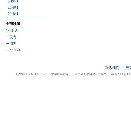
【地理】
【历史】
【生物】
全部时间
1小时内
一天内
一周内
一个月内
联系我们
|
无
校对标准论坛【第15年】：文字标准发布、工具书研究平台 粤ICP备案：12050613号|||【职业校