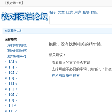
【校对网主页】
帖子
文章
日志
用户
版块
群组
«
隐藏侧边栏
全部版块
抱歉，没有找到相关的精华帖。
【字的时间地理】
【词的时间地理】
相关建议：
【校对标准A-Z】
× 【A】√
看看输入的文字是否有误
× 【B】√
去掉可能不必要的字词，如“的”、“什么
× 【C】√
在所有版块中搜索
× 【D】√
× 【E】√
× 【F】√
× 【G】√
× 【H】√
× 【I】√
× 【J】√