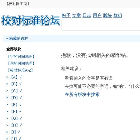
【校对网主页】
帖子
文章
日志
用户
版块
群组
«
隐藏侧边栏
全部版块
抱歉，没有找到相关的精华帖。
【字的时间地理】
【词的时间地理】
相关建议：
【校对标准A-Z】
× 【A】√
看看输入的文字是否有误
× 【B】√
去掉可能不必要的字词，如“的”、“什么
× 【C】√
在所有版块中搜索
× 【D】√
× 【E】√
× 【F】√
× 【G】√
× 【H】√
× 【I】√
× 【J】√