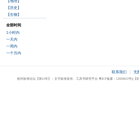
【地理】
【历史】
【生物】
全部时间
1小时内
一天内
一周内
一个月内
联系我们
|
无
校对标准论坛【第15年】：文字标准发布、工具书研究平台 粤ICP备案：12050613号|||【职业校