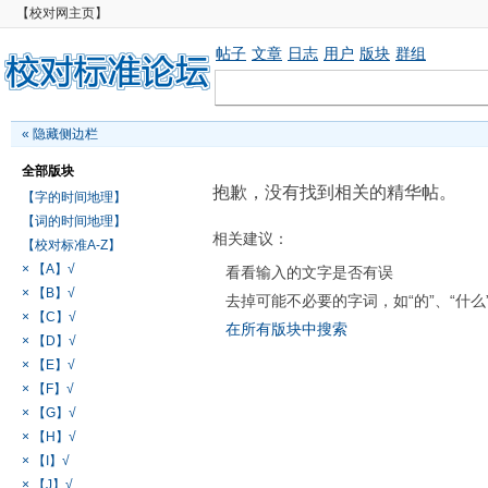
【校对网主页】
帖子
文章
日志
用户
版块
群组
«
隐藏侧边栏
全部版块
抱歉，没有找到相关的精华帖。
【字的时间地理】
【词的时间地理】
相关建议：
【校对标准A-Z】
× 【A】√
看看输入的文字是否有误
× 【B】√
去掉可能不必要的字词，如“的”、“什么
× 【C】√
在所有版块中搜索
× 【D】√
× 【E】√
× 【F】√
× 【G】√
× 【H】√
× 【I】√
× 【J】√