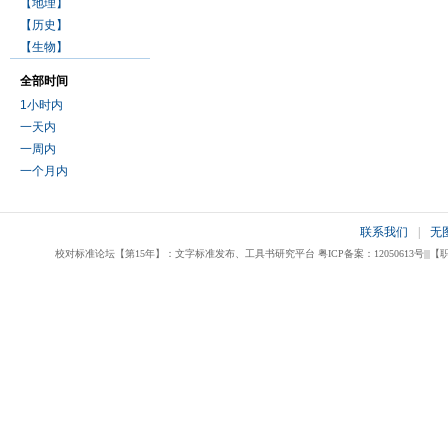
【地理】
【历史】
【生物】
全部时间
1小时内
一天内
一周内
一个月内
联系我们
|
无
校对标准论坛【第15年】：文字标准发布、工具书研究平台 粤ICP备案：12050613号|||【职业校