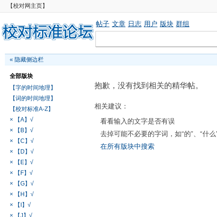
【校对网主页】
帖子
文章
日志
用户
版块
群组
«
隐藏侧边栏
全部版块
抱歉，没有找到相关的精华帖。
【字的时间地理】
【词的时间地理】
相关建议：
【校对标准A-Z】
× 【A】√
看看输入的文字是否有误
× 【B】√
去掉可能不必要的字词，如“的”、“什么
× 【C】√
在所有版块中搜索
× 【D】√
× 【E】√
× 【F】√
× 【G】√
× 【H】√
× 【I】√
× 【J】√