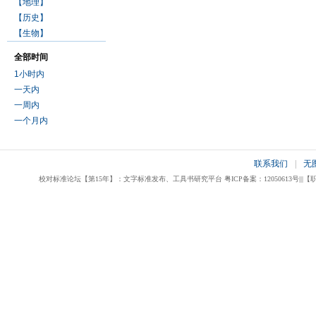
【地理】
【历史】
【生物】
全部时间
1小时内
一天内
一周内
一个月内
联系我们
|
无
校对标准论坛【第15年】：文字标准发布、工具书研究平台 粤ICP备案：12050613号|||【职业校