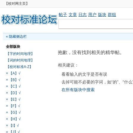
【校对网主页】
帖子
文章
日志
用户
版块
群组
«
隐藏侧边栏
全部版块
抱歉，没有找到相关的精华帖。
【字的时间地理】
【词的时间地理】
相关建议：
【校对标准A-Z】
× 【A】√
看看输入的文字是否有误
× 【B】√
去掉可能不必要的字词，如“的”、“什么
× 【C】√
在所有版块中搜索
× 【D】√
× 【E】√
× 【F】√
× 【G】√
× 【H】√
× 【I】√
× 【J】√