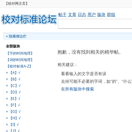
【校对网主页】
帖子
文章
日志
用户
版块
群组
«
隐藏侧边栏
全部版块
抱歉，没有找到相关的精华帖。
【字的时间地理】
【词的时间地理】
相关建议：
【校对标准A-Z】
× 【A】√
看看输入的文字是否有误
× 【B】√
去掉可能不必要的字词，如“的”、“什么
× 【C】√
在所有版块中搜索
× 【D】√
× 【E】√
× 【F】√
× 【G】√
× 【H】√
× 【I】√
× 【J】√