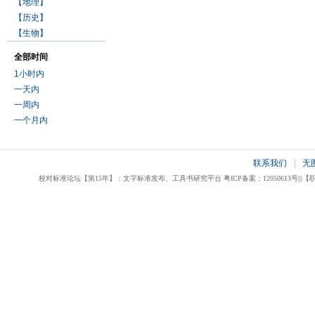
【地理】
【历史】
【生物】
全部时间
1小时内
一天内
一周内
一个月内
联系我们
|
无
校对标准论坛【第15年】：文字标准发布、工具书研究平台 粤ICP备案：12050613号|||【职业校