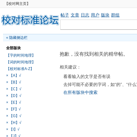
【校对网主页】
帖子
文章
日志
用户
版块
群组
«
隐藏侧边栏
全部版块
抱歉，没有找到相关的精华帖。
【字的时间地理】
【词的时间地理】
相关建议：
【校对标准A-Z】
× 【A】√
看看输入的文字是否有误
× 【B】√
去掉可能不必要的字词，如“的”、“什么
× 【C】√
在所有版块中搜索
× 【D】√
× 【E】√
× 【F】√
× 【G】√
× 【H】√
× 【I】√
× 【J】√