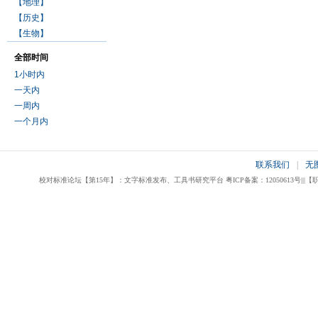
【地理】
【历史】
【生物】
全部时间
1小时内
一天内
一周内
一个月内
联系我们
|
无
校对标准论坛【第15年】：文字标准发布、工具书研究平台 粤ICP备案：12050613号|||【职业校