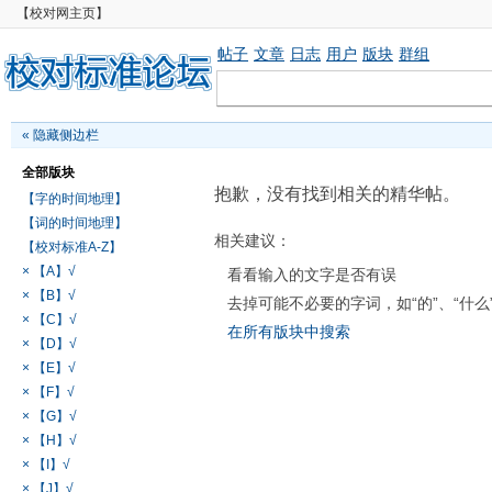
【校对网主页】
帖子
文章
日志
用户
版块
群组
«
隐藏侧边栏
全部版块
抱歉，没有找到相关的精华帖。
【字的时间地理】
【词的时间地理】
相关建议：
【校对标准A-Z】
× 【A】√
看看输入的文字是否有误
× 【B】√
去掉可能不必要的字词，如“的”、“什么
× 【C】√
在所有版块中搜索
× 【D】√
× 【E】√
× 【F】√
× 【G】√
× 【H】√
× 【I】√
× 【J】√