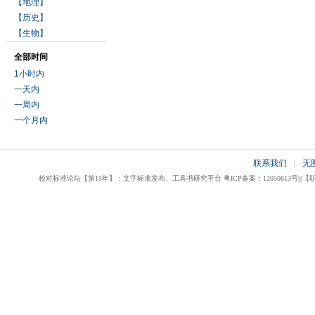
【地理】
【历史】
【生物】
全部时间
1小时内
一天内
一周内
一个月内
联系我们
|
无
校对标准论坛【第15年】：文字标准发布、工具书研究平台 粤ICP备案：12050613号|||【职业校