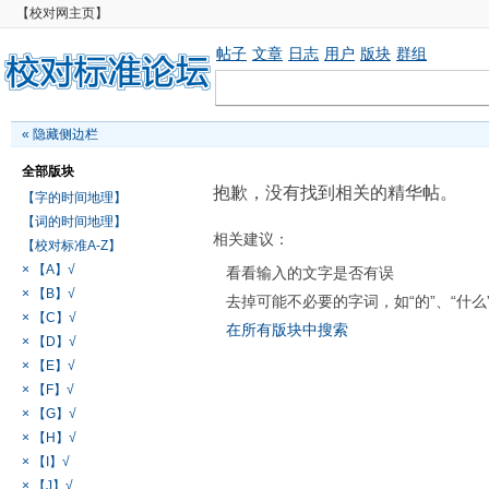
【校对网主页】
帖子
文章
日志
用户
版块
群组
«
隐藏侧边栏
全部版块
抱歉，没有找到相关的精华帖。
【字的时间地理】
【词的时间地理】
相关建议：
【校对标准A-Z】
× 【A】√
看看输入的文字是否有误
× 【B】√
去掉可能不必要的字词，如“的”、“什么
× 【C】√
在所有版块中搜索
× 【D】√
× 【E】√
× 【F】√
× 【G】√
× 【H】√
× 【I】√
× 【J】√