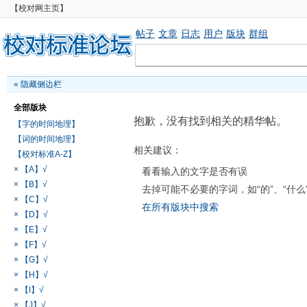
【校对网主页】
帖子
文章
日志
用户
版块
群组
«
隐藏侧边栏
全部版块
抱歉，没有找到相关的精华帖。
【字的时间地理】
【词的时间地理】
相关建议：
【校对标准A-Z】
× 【A】√
看看输入的文字是否有误
× 【B】√
去掉可能不必要的字词，如“的”、“什么
× 【C】√
在所有版块中搜索
× 【D】√
× 【E】√
× 【F】√
× 【G】√
× 【H】√
× 【I】√
× 【J】√