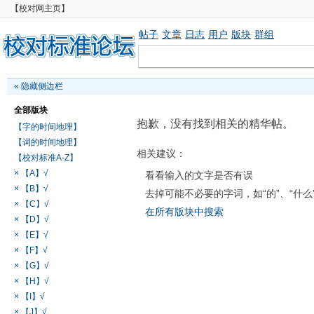
【校对网主页】
帖子
文章
日志
用户
版块
群组
«
隐藏侧边栏
全部版块
抱歉，没有找到相关的精华帖。
【字的时间地理】
【词的时间地理】
相关建议：
【校对标准A-Z】
× 【A】√
看看输入的文字是否有误
× 【B】√
去掉可能不必要的字词，如“的”、“什么
× 【C】√
在所有版块中搜索
× 【D】√
× 【E】√
× 【F】√
× 【G】√
× 【H】√
× 【I】√
× 【J】√