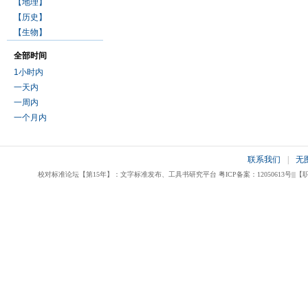
【地理】
【历史】
【生物】
全部时间
1小时内
一天内
一周内
一个月内
联系我们
|
无
校对标准论坛【第15年】：文字标准发布、工具书研究平台 粤ICP备案：12050613号|||【职业校