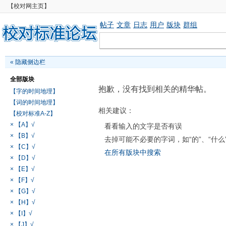
【校对网主页】
帖子
文章
日志
用户
版块
群组
«
隐藏侧边栏
全部版块
抱歉，没有找到相关的精华帖。
【字的时间地理】
【词的时间地理】
相关建议：
【校对标准A-Z】
× 【A】√
看看输入的文字是否有误
× 【B】√
去掉可能不必要的字词，如“的”、“什么
× 【C】√
在所有版块中搜索
× 【D】√
× 【E】√
× 【F】√
× 【G】√
× 【H】√
× 【I】√
× 【J】√