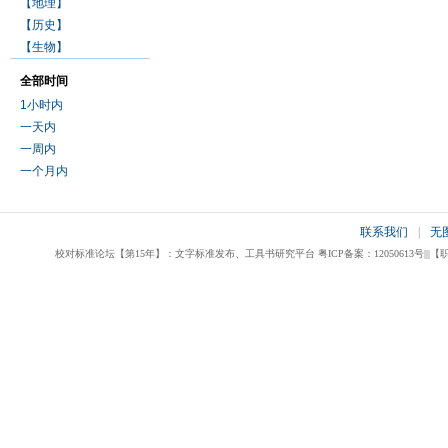
【地理】
【历史】
【生物】
全部时间
1小时内
一天内
一周内
一个月内
联系我们
|
无
校对标准论坛【第15年】：文字标准发布、工具书研究平台 粤ICP备案：12050613号|||【职业校