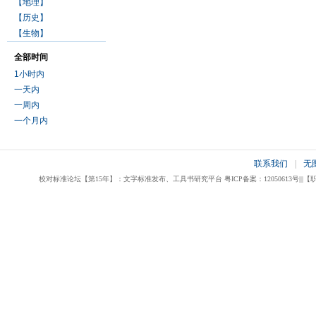
【地理】
【历史】
【生物】
全部时间
1小时内
一天内
一周内
一个月内
联系我们
|
无
校对标准论坛【第15年】：文字标准发布、工具书研究平台 粤ICP备案：12050613号|||【职业校