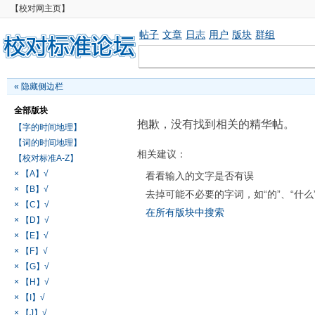
【校对网主页】
帖子
文章
日志
用户
版块
群组
«
隐藏侧边栏
全部版块
抱歉，没有找到相关的精华帖。
【字的时间地理】
【词的时间地理】
相关建议：
【校对标准A-Z】
× 【A】√
看看输入的文字是否有误
× 【B】√
去掉可能不必要的字词，如“的”、“什么
× 【C】√
在所有版块中搜索
× 【D】√
× 【E】√
× 【F】√
× 【G】√
× 【H】√
× 【I】√
× 【J】√