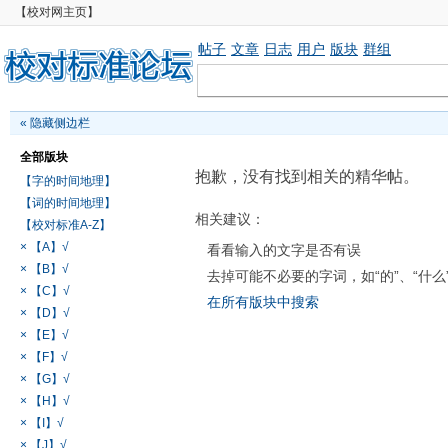
【校对网主页】
帖子
文章
日志
用户
版块
群组
«
隐藏侧边栏
全部版块
抱歉，没有找到相关的精华帖。
【字的时间地理】
【词的时间地理】
相关建议：
【校对标准A-Z】
× 【A】√
看看输入的文字是否有误
× 【B】√
去掉可能不必要的字词，如“的”、“什么
× 【C】√
在所有版块中搜索
× 【D】√
× 【E】√
× 【F】√
× 【G】√
× 【H】√
× 【I】√
× 【J】√