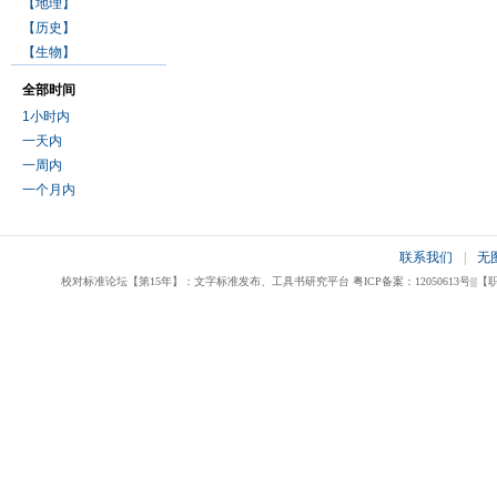
【地理】
【历史】
【生物】
全部时间
1小时内
一天内
一周内
一个月内
联系我们
|
无
校对标准论坛【第15年】：文字标准发布、工具书研究平台 粤ICP备案：12050613号|||【职业校