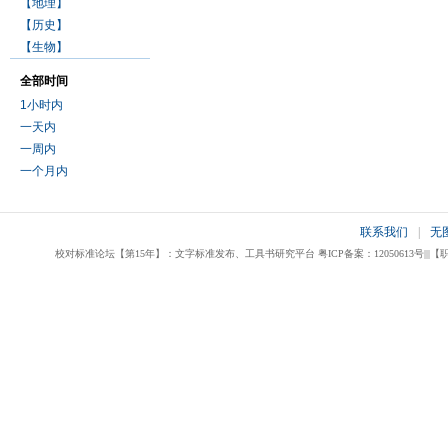
【地理】
【历史】
【生物】
全部时间
1小时内
一天内
一周内
一个月内
联系我们
|
无
校对标准论坛【第15年】：文字标准发布、工具书研究平台 粤ICP备案：12050613号|||【职业校