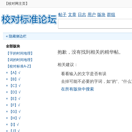
【校对网主页】
帖子
文章
日志
用户
版块
群组
«
隐藏侧边栏
全部版块
抱歉，没有找到相关的精华帖。
【字的时间地理】
【词的时间地理】
相关建议：
【校对标准A-Z】
× 【A】√
看看输入的文字是否有误
× 【B】√
去掉可能不必要的字词，如“的”、“什么
× 【C】√
在所有版块中搜索
× 【D】√
× 【E】√
× 【F】√
× 【G】√
× 【H】√
× 【I】√
× 【J】√