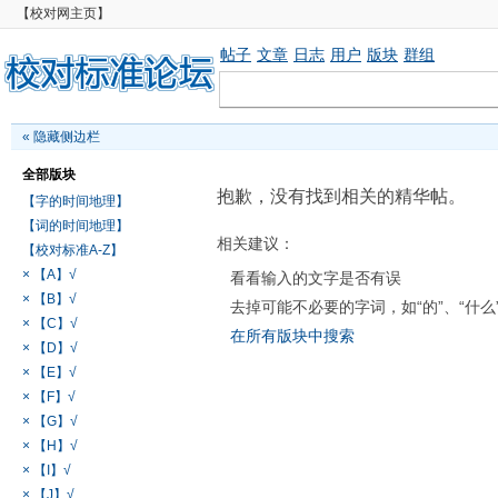
【校对网主页】
帖子
文章
日志
用户
版块
群组
«
隐藏侧边栏
全部版块
抱歉，没有找到相关的精华帖。
【字的时间地理】
【词的时间地理】
相关建议：
【校对标准A-Z】
× 【A】√
看看输入的文字是否有误
× 【B】√
去掉可能不必要的字词，如“的”、“什么
× 【C】√
在所有版块中搜索
× 【D】√
× 【E】√
× 【F】√
× 【G】√
× 【H】√
× 【I】√
× 【J】√