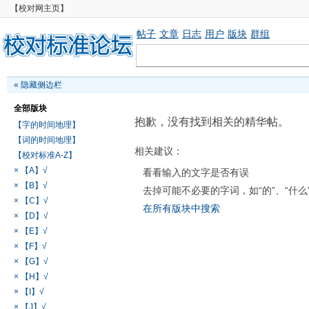
【校对网主页】
帖子
文章
日志
用户
版块
群组
«
隐藏侧边栏
全部版块
抱歉，没有找到相关的精华帖。
【字的时间地理】
【词的时间地理】
相关建议：
【校对标准A-Z】
× 【A】√
看看输入的文字是否有误
× 【B】√
去掉可能不必要的字词，如“的”、“什么
× 【C】√
在所有版块中搜索
× 【D】√
× 【E】√
× 【F】√
× 【G】√
× 【H】√
× 【I】√
× 【J】√