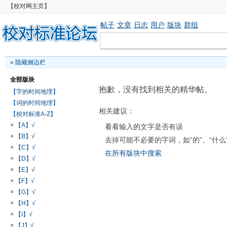
【校对网主页】
帖子
文章
日志
用户
版块
群组
«
隐藏侧边栏
全部版块
抱歉，没有找到相关的精华帖。
【字的时间地理】
【词的时间地理】
相关建议：
【校对标准A-Z】
× 【A】√
看看输入的文字是否有误
× 【B】√
去掉可能不必要的字词，如“的”、“什么
× 【C】√
在所有版块中搜索
× 【D】√
× 【E】√
× 【F】√
× 【G】√
× 【H】√
× 【I】√
× 【J】√