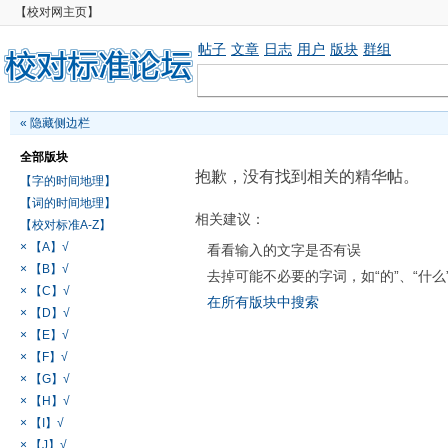
【校对网主页】
帖子
文章
日志
用户
版块
群组
«
隐藏侧边栏
全部版块
抱歉，没有找到相关的精华帖。
【字的时间地理】
【词的时间地理】
相关建议：
【校对标准A-Z】
× 【A】√
看看输入的文字是否有误
× 【B】√
去掉可能不必要的字词，如“的”、“什么
× 【C】√
在所有版块中搜索
× 【D】√
× 【E】√
× 【F】√
× 【G】√
× 【H】√
× 【I】√
× 【J】√