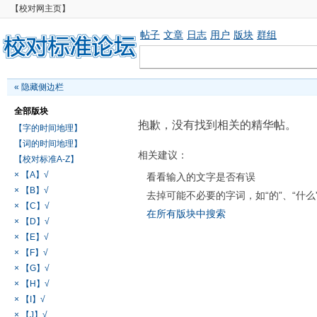
【校对网主页】
帖子
文章
日志
用户
版块
群组
«
隐藏侧边栏
全部版块
抱歉，没有找到相关的精华帖。
【字的时间地理】
【词的时间地理】
相关建议：
【校对标准A-Z】
× 【A】√
看看输入的文字是否有误
× 【B】√
去掉可能不必要的字词，如“的”、“什么
× 【C】√
在所有版块中搜索
× 【D】√
× 【E】√
× 【F】√
× 【G】√
× 【H】√
× 【I】√
× 【J】√