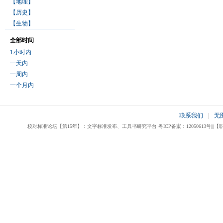
【地理】
【历史】
【生物】
全部时间
1小时内
一天内
一周内
一个月内
联系我们
|
无
校对标准论坛【第15年】：文字标准发布、工具书研究平台 粤ICP备案：12050613号|||【职业校