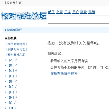
【校对网主页】
帖子
文章
日志
用户
版块
群组
«
隐藏侧边栏
全部版块
抱歉，没有找到相关的精华帖。
【字的时间地理】
【词的时间地理】
相关建议：
【校对标准A-Z】
× 【A】√
看看输入的文字是否有误
× 【B】√
去掉可能不必要的字词，如“的”、“什么
× 【C】√
在所有版块中搜索
× 【D】√
× 【E】√
× 【F】√
× 【G】√
× 【H】√
× 【I】√
× 【J】√