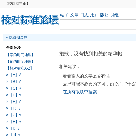
【校对网主页】
帖子
文章
日志
用户
版块
群组
«
隐藏侧边栏
全部版块
抱歉，没有找到相关的精华帖。
【字的时间地理】
【词的时间地理】
相关建议：
【校对标准A-Z】
× 【A】√
看看输入的文字是否有误
× 【B】√
去掉可能不必要的字词，如“的”、“什么
× 【C】√
在所有版块中搜索
× 【D】√
× 【E】√
× 【F】√
× 【G】√
× 【H】√
× 【I】√
× 【J】√