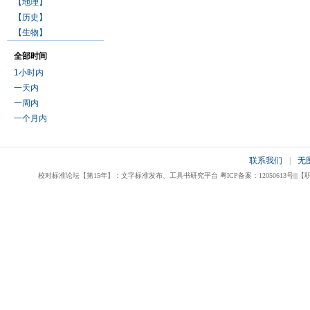
【地理】
【历史】
【生物】
全部时间
1小时内
一天内
一周内
一个月内
联系我们
|
无
校对标准论坛【第15年】：文字标准发布、工具书研究平台 粤ICP备案：12050613号|||【职业校