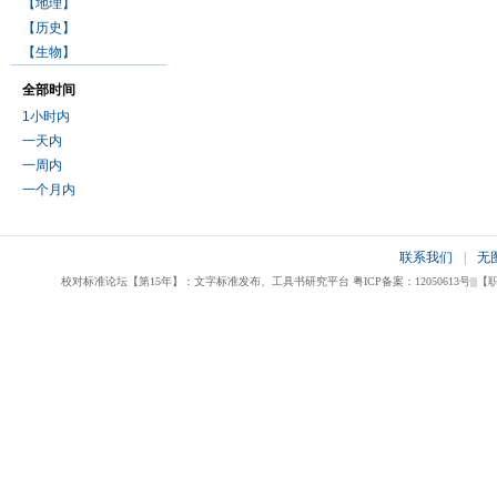
【地理】
【历史】
【生物】
全部时间
1小时内
一天内
一周内
一个月内
联系我们
|
无
校对标准论坛【第15年】：文字标准发布、工具书研究平台 粤ICP备案：12050613号|||【职业校