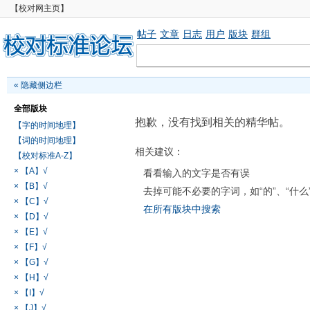
【校对网主页】
帖子
文章
日志
用户
版块
群组
«
隐藏侧边栏
全部版块
抱歉，没有找到相关的精华帖。
【字的时间地理】
【词的时间地理】
相关建议：
【校对标准A-Z】
× 【A】√
看看输入的文字是否有误
× 【B】√
去掉可能不必要的字词，如“的”、“什么
× 【C】√
在所有版块中搜索
× 【D】√
× 【E】√
× 【F】√
× 【G】√
× 【H】√
× 【I】√
× 【J】√