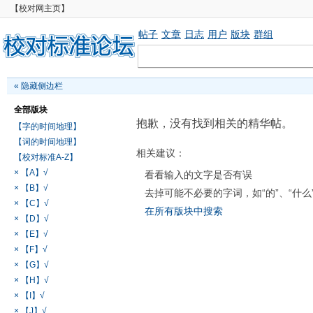
【校对网主页】
帖子
文章
日志
用户
版块
群组
«
隐藏侧边栏
全部版块
抱歉，没有找到相关的精华帖。
【字的时间地理】
【词的时间地理】
相关建议：
【校对标准A-Z】
× 【A】√
看看输入的文字是否有误
× 【B】√
去掉可能不必要的字词，如“的”、“什么
× 【C】√
在所有版块中搜索
× 【D】√
× 【E】√
× 【F】√
× 【G】√
× 【H】√
× 【I】√
× 【J】√