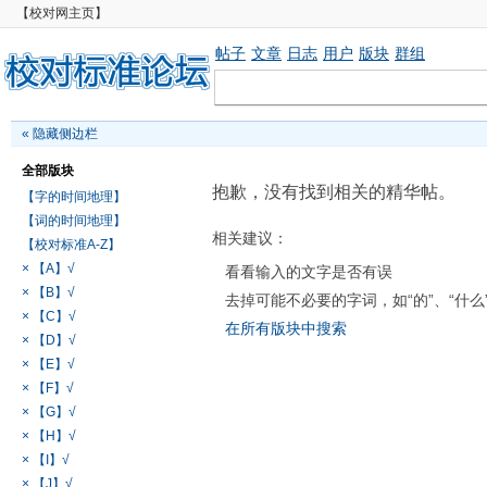
【校对网主页】
帖子
文章
日志
用户
版块
群组
«
隐藏侧边栏
全部版块
抱歉，没有找到相关的精华帖。
【字的时间地理】
【词的时间地理】
相关建议：
【校对标准A-Z】
× 【A】√
看看输入的文字是否有误
× 【B】√
去掉可能不必要的字词，如“的”、“什么
× 【C】√
在所有版块中搜索
× 【D】√
× 【E】√
× 【F】√
× 【G】√
× 【H】√
× 【I】√
× 【J】√