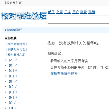
【校对网主页】
帖子
文章
日志
用户
版块
群组
«
隐藏侧边栏
全部版块
抱歉，没有找到相关的精华帖。
【字的时间地理】
【词的时间地理】
相关建议：
【校对标准A-Z】
× 【A】√
看看输入的文字是否有误
× 【B】√
去掉可能不必要的字词，如“的”、“什么
× 【C】√
在所有版块中搜索
× 【D】√
× 【E】√
× 【F】√
× 【G】√
× 【H】√
× 【I】√
× 【J】√