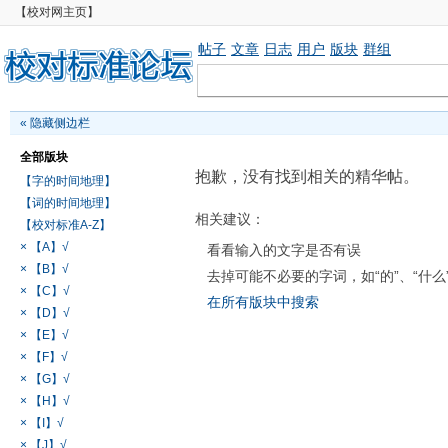
【校对网主页】
帖子
文章
日志
用户
版块
群组
«
隐藏侧边栏
全部版块
抱歉，没有找到相关的精华帖。
【字的时间地理】
【词的时间地理】
相关建议：
【校对标准A-Z】
× 【A】√
看看输入的文字是否有误
× 【B】√
去掉可能不必要的字词，如“的”、“什么
× 【C】√
在所有版块中搜索
× 【D】√
× 【E】√
× 【F】√
× 【G】√
× 【H】√
× 【I】√
× 【J】√