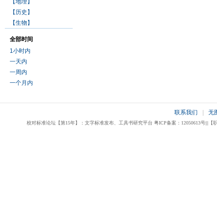
【地理】
【历史】
【生物】
全部时间
1小时内
一天内
一周内
一个月内
联系我们
|
无
校对标准论坛【第15年】：文字标准发布、工具书研究平台 粤ICP备案：12050613号|||【职业校