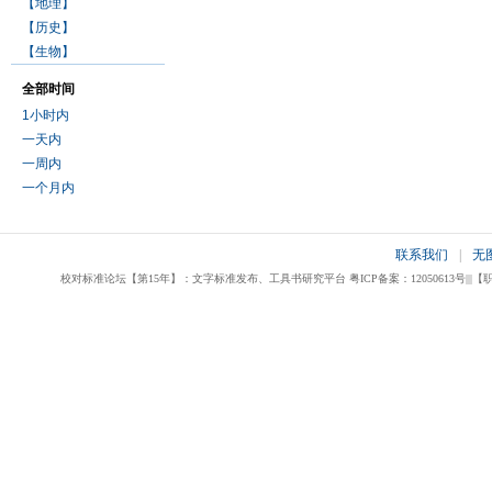
【地理】
【历史】
【生物】
全部时间
1小时内
一天内
一周内
一个月内
联系我们
|
无
校对标准论坛【第15年】：文字标准发布、工具书研究平台 粤ICP备案：12050613号|||【职业校