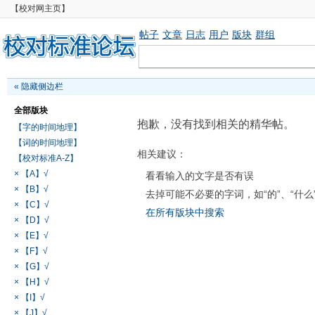
【校对网主页】
帖子
文章
日志
用户
版块
群组
«
隐藏侧边栏
全部版块
抱歉，没有找到相关的精华帖。
【字的时间地理】
【词的时间地理】
相关建议：
【校对标准A-Z】
× 【A】√
看看输入的文字是否有误
× 【B】√
去掉可能不必要的字词，如“的”、“什么
× 【C】√
在所有版块中搜索
× 【D】√
× 【E】√
× 【F】√
× 【G】√
× 【H】√
× 【I】√
× 【J】√