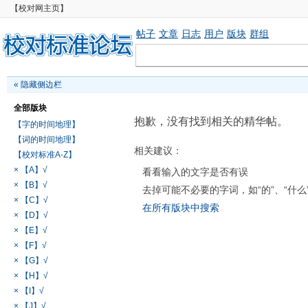
【校对网主页】
帖子
文章
日志
用户
版块
群组
«
隐藏侧边栏
全部版块
抱歉，没有找到相关的精华帖。
【字的时间地理】
【词的时间地理】
相关建议：
【校对标准A-Z】
× 【A】√
看看输入的文字是否有误
× 【B】√
去掉可能不必要的字词，如“的”、“什么
× 【C】√
在所有版块中搜索
× 【D】√
× 【E】√
× 【F】√
× 【G】√
× 【H】√
× 【I】√
× 【J】√