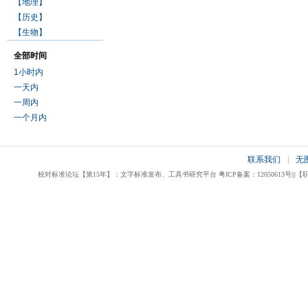
【地理】
【历史】
【生物】
全部时间
1小时内
一天内
一周内
一个月内
联系我们
|
无
校对标准论坛【第15年】：文字标准发布、工具书研究平台 粤ICP备案：12050613号|||【职业校