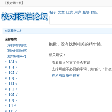
【校对网主页】
帖子
文章
日志
用户
版块
群组
«
隐藏侧边栏
全部版块
抱歉，没有找到相关的精华帖。
【字的时间地理】
【词的时间地理】
相关建议：
【校对标准A-Z】
× 【A】√
看看输入的文字是否有误
× 【B】√
去掉可能不必要的字词，如“的”、“什么
× 【C】√
在所有版块中搜索
× 【D】√
× 【E】√
× 【F】√
× 【G】√
× 【H】√
× 【I】√
× 【J】√