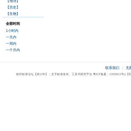
【地理】
【历史】
【生物】
全部时间
1小时内
一天内
一周内
一个月内
联系我们
|
无
校对标准论坛【第15年】：文字标准发布、工具书研究平台 粤ICP备案：12050613号|||【职业校