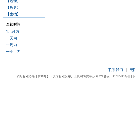
【地理】
【历史】
【生物】
全部时间
1小时内
一天内
一周内
一个月内
联系我们
|
无
校对标准论坛【第15年】：文字标准发布、工具书研究平台 粤ICP备案：12050613号|||【职业校