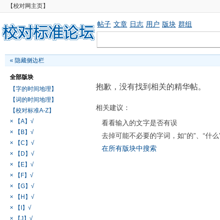
【校对网主页】
帖子
文章
日志
用户
版块
群组
«
隐藏侧边栏
全部版块
抱歉，没有找到相关的精华帖。
【字的时间地理】
【词的时间地理】
相关建议：
【校对标准A-Z】
× 【A】√
看看输入的文字是否有误
× 【B】√
去掉可能不必要的字词，如“的”、“什么
× 【C】√
在所有版块中搜索
× 【D】√
× 【E】√
× 【F】√
× 【G】√
× 【H】√
× 【I】√
× 【J】√