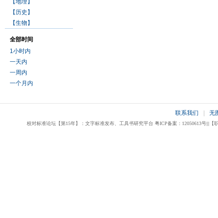
【地理】
【历史】
【生物】
全部时间
1小时内
一天内
一周内
一个月内
联系我们
|
无
校对标准论坛【第15年】：文字标准发布、工具书研究平台 粤ICP备案：12050613号|||【职业校