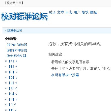
【校对网主页】
帖子
文章
日志
用户
版块
群组
«
隐藏侧边栏
全部版块
抱歉，没有找到相关的精华帖。
【字的时间地理】
【词的时间地理】
相关建议：
【校对标准A-Z】
× 【A】√
看看输入的文字是否有误
× 【B】√
去掉可能不必要的字词，如“的”、“什么
× 【C】√
在所有版块中搜索
× 【D】√
× 【E】√
× 【F】√
× 【G】√
× 【H】√
× 【I】√
× 【J】√