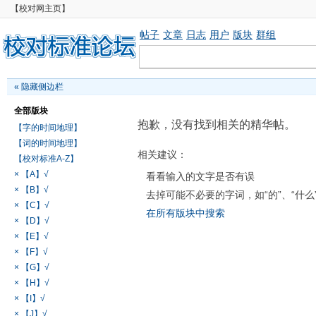
【校对网主页】
帖子
文章
日志
用户
版块
群组
«
隐藏侧边栏
全部版块
抱歉，没有找到相关的精华帖。
【字的时间地理】
【词的时间地理】
相关建议：
【校对标准A-Z】
× 【A】√
看看输入的文字是否有误
× 【B】√
去掉可能不必要的字词，如“的”、“什么
× 【C】√
在所有版块中搜索
× 【D】√
× 【E】√
× 【F】√
× 【G】√
× 【H】√
× 【I】√
× 【J】√