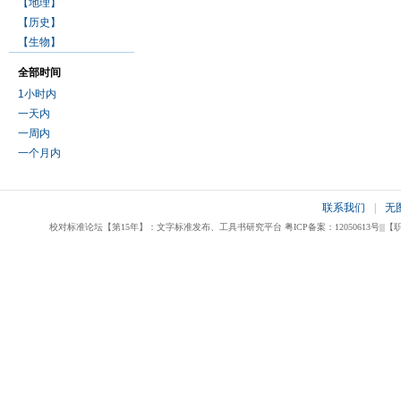
【地理】
【历史】
【生物】
全部时间
1小时内
一天内
一周内
一个月内
联系我们
|
无
校对标准论坛【第15年】：文字标准发布、工具书研究平台 粤ICP备案：12050613号|||【职业校