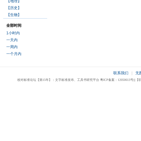
【地理】
【历史】
【生物】
全部时间
1小时内
一天内
一周内
一个月内
联系我们
|
无
校对标准论坛【第15年】：文字标准发布、工具书研究平台 粤ICP备案：12050613号|||【职业校