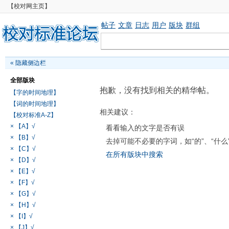
【校对网主页】
帖子
文章
日志
用户
版块
群组
«
隐藏侧边栏
全部版块
抱歉，没有找到相关的精华帖。
【字的时间地理】
【词的时间地理】
相关建议：
【校对标准A-Z】
× 【A】√
看看输入的文字是否有误
× 【B】√
去掉可能不必要的字词，如“的”、“什么
× 【C】√
在所有版块中搜索
× 【D】√
× 【E】√
× 【F】√
× 【G】√
× 【H】√
× 【I】√
× 【J】√