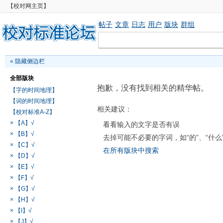
【校对网主页】
帖子
文章
日志
用户
版块
群组
«
隐藏侧边栏
全部版块
抱歉，没有找到相关的精华帖。
【字的时间地理】
【词的时间地理】
相关建议：
【校对标准A-Z】
× 【A】√
看看输入的文字是否有误
× 【B】√
去掉可能不必要的字词，如“的”、“什么
× 【C】√
在所有版块中搜索
× 【D】√
× 【E】√
× 【F】√
× 【G】√
× 【H】√
× 【I】√
× 【J】√