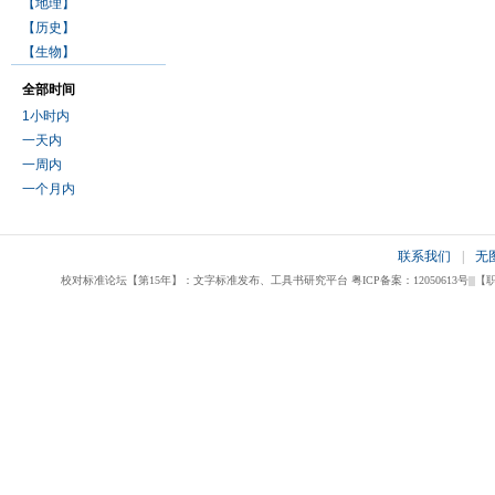
【地理】
【历史】
【生物】
全部时间
1小时内
一天内
一周内
一个月内
联系我们
|
无
校对标准论坛【第15年】：文字标准发布、工具书研究平台 粤ICP备案：12050613号|||【职业校