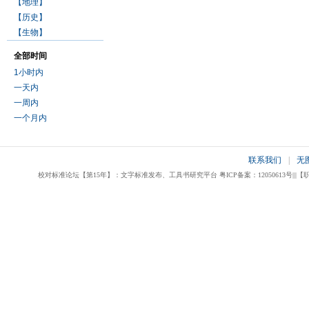
【地理】
【历史】
【生物】
全部时间
1小时内
一天内
一周内
一个月内
联系我们
|
无
校对标准论坛【第15年】：文字标准发布、工具书研究平台 粤ICP备案：12050613号|||【职业校