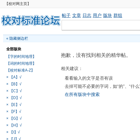
【校对网主页】
帖子
文章
日志
用户
版块
群组
«
隐藏侧边栏
全部版块
抱歉，没有找到相关的精华帖。
【字的时间地理】
【词的时间地理】
相关建议：
【校对标准A-Z】
× 【A】√
看看输入的文字是否有误
× 【B】√
去掉可能不必要的字词，如“的”、“什么
× 【C】√
在所有版块中搜索
× 【D】√
× 【E】√
× 【F】√
× 【G】√
× 【H】√
× 【I】√
× 【J】√