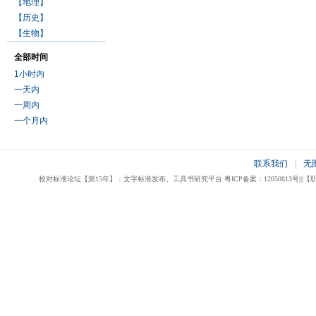
【地理】
【历史】
【生物】
全部时间
1小时内
一天内
一周内
一个月内
联系我们
|
无
校对标准论坛【第15年】：文字标准发布、工具书研究平台 粤ICP备案：12050613号|||【职业校