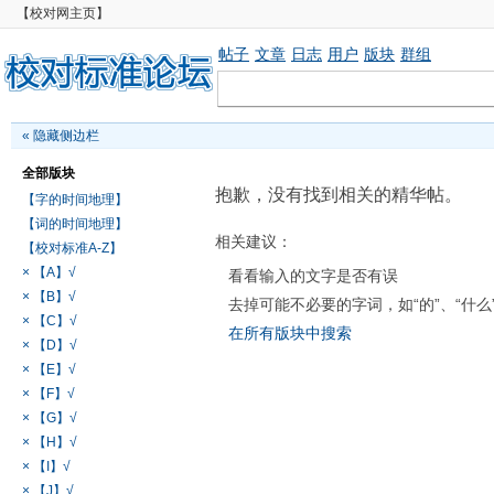
【校对网主页】
帖子
文章
日志
用户
版块
群组
«
隐藏侧边栏
全部版块
抱歉，没有找到相关的精华帖。
【字的时间地理】
【词的时间地理】
相关建议：
【校对标准A-Z】
× 【A】√
看看输入的文字是否有误
× 【B】√
去掉可能不必要的字词，如“的”、“什么
× 【C】√
在所有版块中搜索
× 【D】√
× 【E】√
× 【F】√
× 【G】√
× 【H】√
× 【I】√
× 【J】√