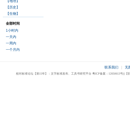
【地理】
【历史】
【生物】
全部时间
1小时内
一天内
一周内
一个月内
联系我们
|
无
校对标准论坛【第15年】：文字标准发布、工具书研究平台 粤ICP备案：12050613号|||【职业校