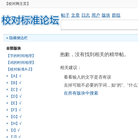
【校对网主页】
帖子
文章
日志
用户
版块
群组
«
隐藏侧边栏
全部版块
抱歉，没有找到相关的精华帖。
【字的时间地理】
【词的时间地理】
相关建议：
【校对标准A-Z】
× 【A】√
看看输入的文字是否有误
× 【B】√
去掉可能不必要的字词，如“的”、“什么
× 【C】√
在所有版块中搜索
× 【D】√
× 【E】√
× 【F】√
× 【G】√
× 【H】√
× 【I】√
× 【J】√