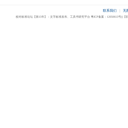
联系我们
|
无
校对标准论坛【第15年】：文字标准发布、工具书研究平台 粤ICP备案：12050613号|||【职业校