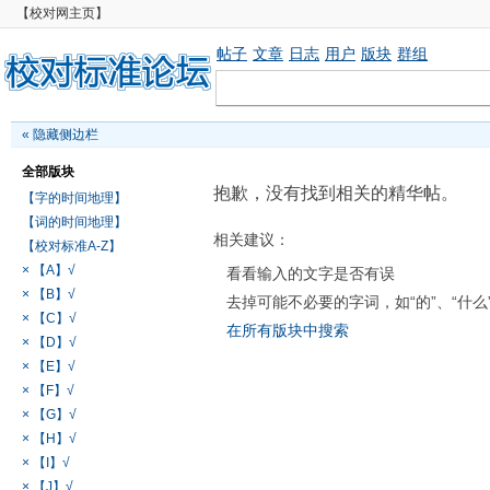
【校对网主页】
帖子
文章
日志
用户
版块
群组
«
隐藏侧边栏
全部版块
抱歉，没有找到相关的精华帖。
【字的时间地理】
【词的时间地理】
相关建议：
【校对标准A-Z】
× 【A】√
看看输入的文字是否有误
× 【B】√
去掉可能不必要的字词，如“的”、“什么
× 【C】√
在所有版块中搜索
× 【D】√
× 【E】√
× 【F】√
× 【G】√
× 【H】√
× 【I】√
× 【J】√