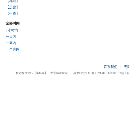
【地理】
【历史】
【生物】
全部时间
1小时内
一天内
一周内
一个月内
联系我们
|
无
校对标准论坛【第15年】：文字标准发布、工具书研究平台 粤ICP备案：12050613号|||【职业校