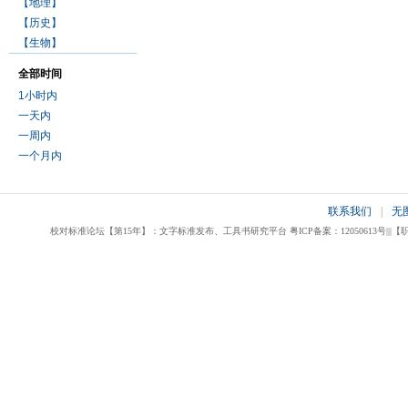
【地理】
【历史】
【生物】
全部时间
1小时内
一天内
一周内
一个月内
联系我们
|
无
校对标准论坛【第15年】：文字标准发布、工具书研究平台 粤ICP备案：12050613号|||【职业校