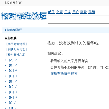
【校对网主页】
帖子
文章
日志
用户
版块
群组
«
隐藏侧边栏
全部版块
抱歉，没有找到相关的精华帖。
【字的时间地理】
【词的时间地理】
相关建议：
【校对标准A-Z】
× 【A】√
看看输入的文字是否有误
× 【B】√
去掉可能不必要的字词，如“的”、“什么
× 【C】√
在所有版块中搜索
× 【D】√
× 【E】√
× 【F】√
× 【G】√
× 【H】√
× 【I】√
× 【J】√