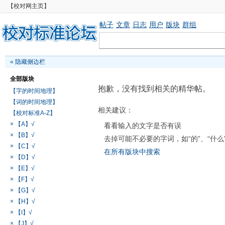
【校对网主页】
帖子
文章
日志
用户
版块
群组
«
隐藏侧边栏
全部版块
抱歉，没有找到相关的精华帖。
【字的时间地理】
【词的时间地理】
相关建议：
【校对标准A-Z】
× 【A】√
看看输入的文字是否有误
× 【B】√
去掉可能不必要的字词，如“的”、“什么
× 【C】√
在所有版块中搜索
× 【D】√
× 【E】√
× 【F】√
× 【G】√
× 【H】√
× 【I】√
× 【J】√