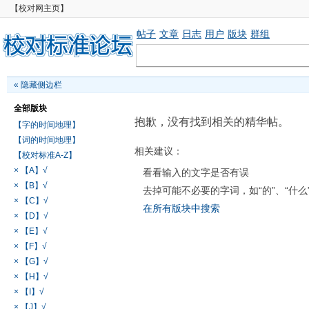
【校对网主页】
帖子
文章
日志
用户
版块
群组
«
隐藏侧边栏
全部版块
抱歉，没有找到相关的精华帖。
【字的时间地理】
【词的时间地理】
相关建议：
【校对标准A-Z】
× 【A】√
看看输入的文字是否有误
× 【B】√
去掉可能不必要的字词，如“的”、“什么
× 【C】√
在所有版块中搜索
× 【D】√
× 【E】√
× 【F】√
× 【G】√
× 【H】√
× 【I】√
× 【J】√