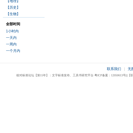
【地理】
【历史】
【生物】
全部时间
1小时内
一天内
一周内
一个月内
联系我们
|
无
校对标准论坛【第15年】：文字标准发布、工具书研究平台 粤ICP备案：12050613号|||【职业校