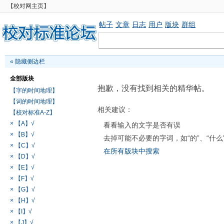
【校对网主页】
帖子
文章
日志
用户
版块
群组
«
隐藏侧边栏
全部版块
抱歉，没有找到相关的精华帖。
【字的时间地理】
【词的时间地理】
相关建议：
【校对标准A-Z】
× 【A】√
看看输入的文字是否有误
× 【B】√
去掉可能不必要的字词，如“的”、“什么
× 【C】√
在所有版块中搜索
× 【D】√
× 【E】√
× 【F】√
× 【G】√
× 【H】√
× 【I】√
× 【J】√