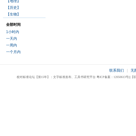
【地理】
【历史】
【生物】
全部时间
1小时内
一天内
一周内
一个月内
联系我们
|
无
校对标准论坛【第15年】：文字标准发布、工具书研究平台 粤ICP备案：12050613号|||【职业校