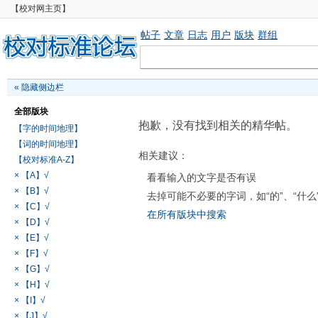
【校对网主页】
帖子
文章
日志
用户
版块
群组
«
隐藏侧边栏
全部版块
抱歉，没有找到相关的精华帖。
【字的时间地理】
【词的时间地理】
相关建议：
【校对标准A-Z】
× 【A】√
看看输入的文字是否有误
× 【B】√
去掉可能不必要的字词，如“的”、“什么
× 【C】√
在所有版块中搜索
× 【D】√
× 【E】√
× 【F】√
× 【G】√
× 【H】√
× 【I】√
× 【J】√