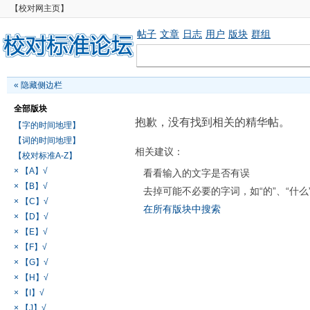
【校对网主页】
帖子
文章
日志
用户
版块
群组
«
隐藏侧边栏
全部版块
抱歉，没有找到相关的精华帖。
【字的时间地理】
【词的时间地理】
相关建议：
【校对标准A-Z】
× 【A】√
看看输入的文字是否有误
× 【B】√
去掉可能不必要的字词，如“的”、“什么
× 【C】√
在所有版块中搜索
× 【D】√
× 【E】√
× 【F】√
× 【G】√
× 【H】√
× 【I】√
× 【J】√