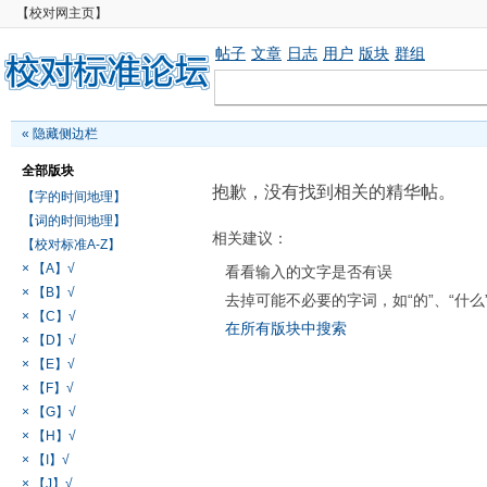
【校对网主页】
帖子
文章
日志
用户
版块
群组
«
隐藏侧边栏
全部版块
抱歉，没有找到相关的精华帖。
【字的时间地理】
【词的时间地理】
相关建议：
【校对标准A-Z】
× 【A】√
看看输入的文字是否有误
× 【B】√
去掉可能不必要的字词，如“的”、“什么
× 【C】√
在所有版块中搜索
× 【D】√
× 【E】√
× 【F】√
× 【G】√
× 【H】√
× 【I】√
× 【J】√