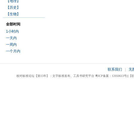
【地理】
【历史】
【生物】
全部时间
1小时内
一天内
一周内
一个月内
联系我们
|
无
校对标准论坛【第15年】：文字标准发布、工具书研究平台 粤ICP备案：12050613号|||【职业校