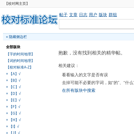
【校对网主页】
帖子
文章
日志
用户
版块
群组
«
隐藏侧边栏
全部版块
抱歉，没有找到相关的精华帖。
【字的时间地理】
【词的时间地理】
相关建议：
【校对标准A-Z】
× 【A】√
看看输入的文字是否有误
× 【B】√
去掉可能不必要的字词，如“的”、“什么
× 【C】√
在所有版块中搜索
× 【D】√
× 【E】√
× 【F】√
× 【G】√
× 【H】√
× 【I】√
× 【J】√