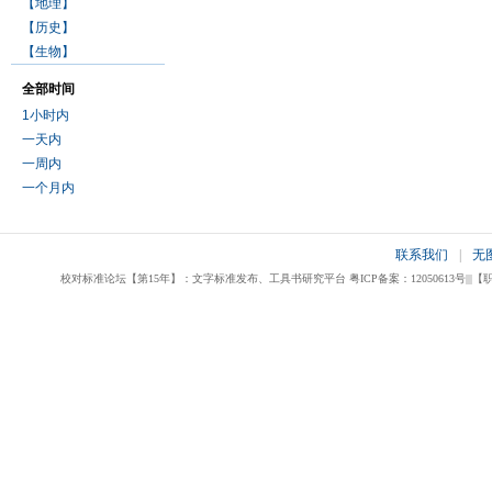
【地理】
【历史】
【生物】
全部时间
1小时内
一天内
一周内
一个月内
联系我们
|
无
校对标准论坛【第15年】：文字标准发布、工具书研究平台 粤ICP备案：12050613号|||【职业校