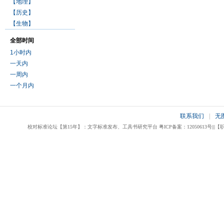
【地理】
【历史】
【生物】
全部时间
1小时内
一天内
一周内
一个月内
联系我们
|
无
校对标准论坛【第15年】：文字标准发布、工具书研究平台 粤ICP备案：12050613号|||【职业校