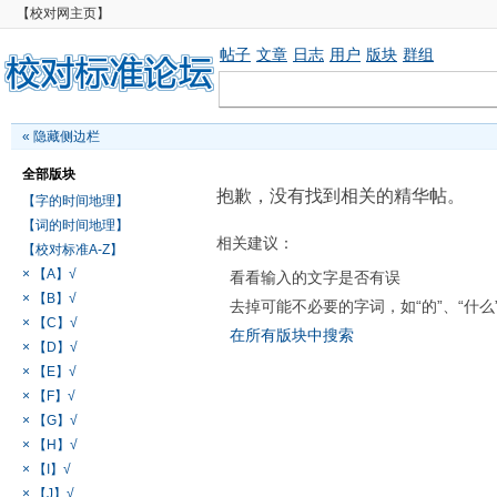
【校对网主页】
帖子
文章
日志
用户
版块
群组
«
隐藏侧边栏
全部版块
抱歉，没有找到相关的精华帖。
【字的时间地理】
【词的时间地理】
相关建议：
【校对标准A-Z】
× 【A】√
看看输入的文字是否有误
× 【B】√
去掉可能不必要的字词，如“的”、“什么
× 【C】√
在所有版块中搜索
× 【D】√
× 【E】√
× 【F】√
× 【G】√
× 【H】√
× 【I】√
× 【J】√